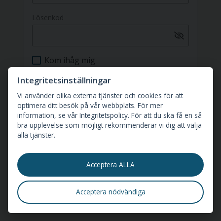
Lösenkod
Kom ihåg mig
Integritetsinställningar
Logga in
Vi använder olika externa tjänster och cookies för att
optimera ditt besök på vår webbplats. För mer
information, se vår Integritetspolicy. För att du ska få en så
Byt inloggningssätt
bra upplevelse som möjligt rekommenderar vi dig att välja
alla tjänster.
Ny kund eller har du glömt ditt
lösenord?
Klicka här
.
Acceptera ALLA
Acceptera nödvändiga